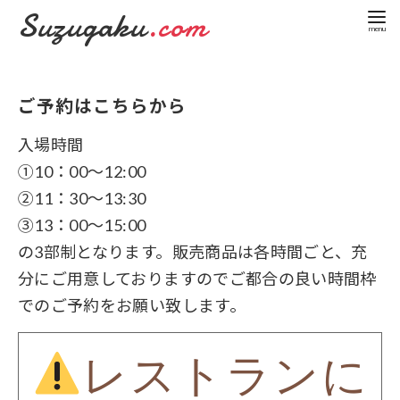
Suzugaku
.com
コ
ン
ご予約はこちらから
テ
ン
入場時間
ツ
へ
①10：00～12:00
移
②11：30～13:30
動
③13：00～15:00
の3部制となります。販売商品は各時間ごと、充
分にご用意しておりますのでご都合の良い時間枠
でのご予約をお願い致します。
レストランに