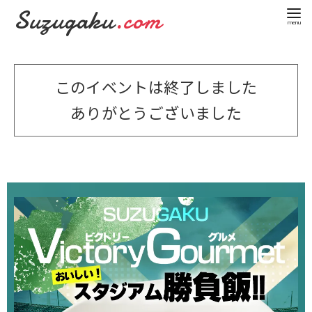
Suzugaku
.com
コ
ン
テ
このイベントは終了しました
ン
ありがとうございました
ツ
へ
移
動