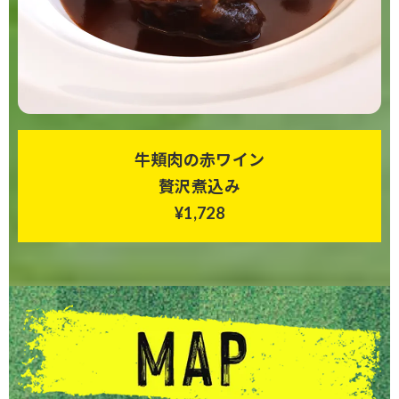
牛頬肉の赤ワイン
贅沢煮込み
¥1,728