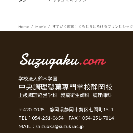
Home
Movie
すずがく直伝！とろとろとろけるプリンとシッ
Suzugaku
.com
学校法人鈴木学園
中央調理製菓専門学校静岡校
上級調理経営学科
製菓衛生師科
調理師科
〒420-0035 静岡県静岡市葵区七間町15-1
TEL：054-251-0654 FAX：054-251-7814
MAIL：shizuoka@suzuki.ac.jp