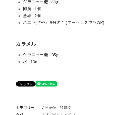
グラニュー糖…60g
卵黄…1個
全卵…2個
バニラ(さや)…8分の１ (エッセンスでもOK)
カラメル
グラニュー糖…35g
水…10ml
カテゴリー
Movie
静岡校
タグ
すずがくキッチン