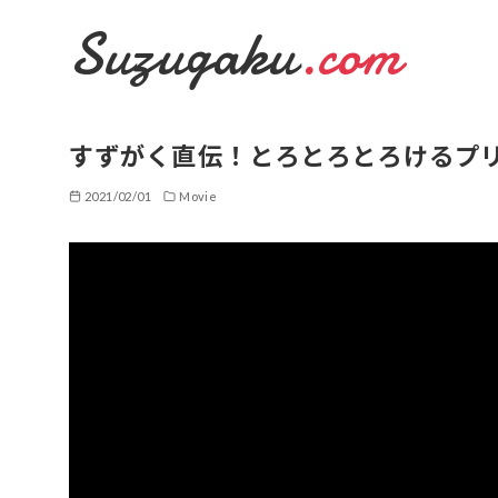
Suzugaku
.com
コ
ン
すずがく直伝！とろとろとろけるプ
テ
2021/02/01
Movie
ン
ツ
へ
移
動