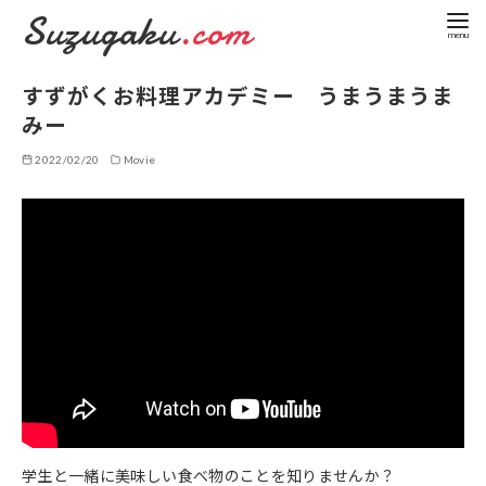
Suzugaku
.com
コ
すずがくお料理アカデミー うまうまうま
ン
みー
テ
ン
2022/02/20
Movie
ツ
へ
移
動
学生と一緒に美味しい食べ物のことを知りませんか？